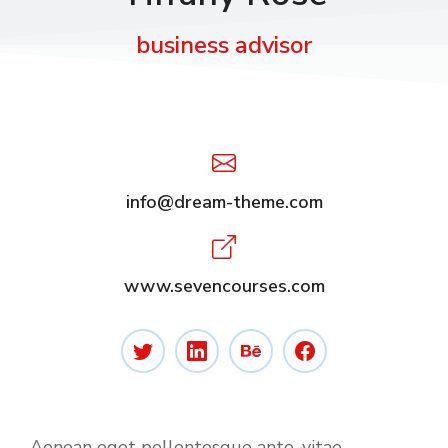
business advisor
info@dream-theme.com
www.sevencourses.com
Aenean eget pellentesque ante, vitae